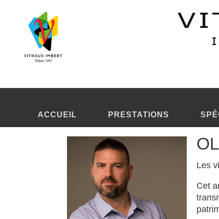
Atelier vitraux
L'atelier vitraux Marseille Bouches du Rhône
L'
atelier vitraux
crée ou restaure tous types de vitraux ancien
Vitraux Imbert est dans la
restauration vitraux
en France.
Vitraux Imbert est dans la
création vitraux
et exerce dans le mon
Vitraux Imbert est dans la
vitraux cathédrale
et travaille dans le
ACCUEIL
PRESTATIONS
SPÉ
L'
atelier vitraux
en France.
OL
Atelier vitrail
L'atelier vitrail PACA Provence Alpes Côte d'Azur
Les vi
L'
atelier vitrail
crée ou rénove tous styles de vitraux anciens 
Cet ar
trans
patri
Il est possible consulter un site internet en langue Anglaise
hou