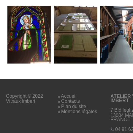
Copyright © 2022
Accueil
ATELIER
IMBERT
Vitraux Imbert
Contacts
Plan du site
7 Bld legli
Mentions légales
13004 MA
FRANCE
04 91 62