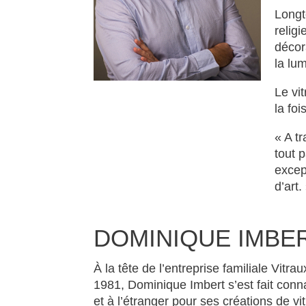
immobiliers.
Longt
religi
décor
la lum
Le vit
la foi
« A tr
tout 
except
d’art.
DOMINIQUE IMBE
À la tête de l’entreprise familiale Vitra
1981, Dominique Imbert s’est fait conn
et à l’étranger pour ses créations de v