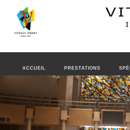
Vitraux édifice public privé
Conception de vitraux d'un édifice public ou privé
Vitraux Imbert est dans la
conception de vitraux d'un édifice pub
privés.
Vitraux Imbert est dans la
création vitraux
et exerce dans le mon
Vitrail édifice public privé
Réparation d'un vitrail d'un édifice public ou privé
ACCUEIL
PRESTATIONS
SPÉ
Vitraux Imbert est dans la
réparation d'un vitrail d'un édifice pub
Une entreprise de
cong ty thi cong lot gach Binh Duong
au Vie