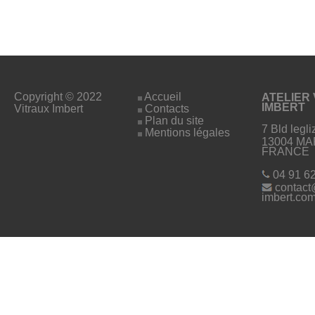
Copyright © 2022
Accueil
ATELIER
IMBERT
Vitraux Imbert
Contacts
Plan du site
7 Bld legli
Mentions légales
13004 MA
FRANCE
04 91 62
contact
imbert.co